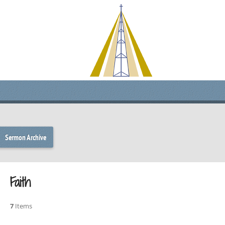
Sermon Archive
Faith
7
Items