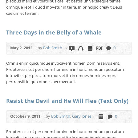
piscibus maris et volatilibus caeli et bestiis universaeque terrae
omnique reptili quod movetur in terra. In principio creavit Deus
caelum et terram.
Three Days in the Belly of a Whale
May 2, 2012
by
Bob Smith
0
Omnis enim quicumque invocaverit nomen Domini salvus erit.
Propterea sicut per unum hominem in hunc mundum peccatum
intravit et per peccatum mors et ita in omnes homines mors
pertransiit in quo omnes peccaverunt.
Resist the Devil and He Will Flee (Text Only)
October 9, 2011
by
Bob Smith
,
Gary Jones
0
Propterea sicut per unum hominem in hunc mundum peccatum
intravit et per peccatum mors et ita in omnes homines mors