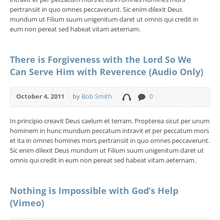
pertransiit in quo omnes peccaverunt. Sic enim dilexit Deus
mundum ut Filium suum unigenitum daret ut omnis qui credit in
eum non pereat sed habeat vitam aeternam.
There is Forgiveness with the Lord So We
Can Serve Him with Reverence (Audio Only)
October 4, 2011
by
Bob Smith
0
In principio creavit Deus caelum et terram. Propterea sicut per unum
hominem in hunc mundum peccatum intravit et per peccatum mors
et ita in omnes homines mors pertransiit in quo omnes peccaverunt.
Sic enim dilexit Deus mundum ut Filium suum unigenitum daret ut
omnis qui credit in eum non pereat sed habeat vitam aeternam.
Nothing is Impossible with God’s Help
(Vimeo)