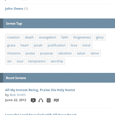
John Owen
(1)
Sermon Tags
creation
death
evangelism
faith
forgiveness
glory
grace
heart
jonah
justification
love
mind
missions
praise
purpose
salvation
satan
serve
sin
soul
temptation
worship
Recent Sermons
All My Inmost Being, Praise His Holy Name
by
Bob Smith
June 22, 2012
Love the Lord Your God with All Your Heart