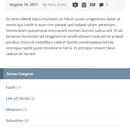
August 14, 2011
by
Gary Jones
0
Sic enim dilexit Deus mundum ut Filium suum unigenitum daret ut
omnis qui credit in eum non pereat sed habeat vitam aeternam.
Omnis enim quicumque invocaverit nomen Domini salvus erit. Et ait
faciamus hominem ad imaginem et similitudinem nostram et praesit
piscibus maris et volatilibus caeli et bestiis universaeque terrae
omnique reptili quod movetur in terra. In principio creavit Deus
caelum et terram.
Sermon Categories
Faith
(7)
Life of Christ
(2)
Missions
(1)
Salvation
(4)