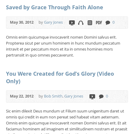
Saved by Grace Through Faith Alone
May 30, 2012
by
Gary Jones
0
Omnis enim quicumque invocaverit nomen Domini salvus erit.
Propterea sicut per unum hominem in hunc mundum peccatum
intravit et per peccatum mors et ita in omnes homines mors
pertransiit in quo omnes peccaverunt.
You Were Created for God’s Glory (Video
Only)
May 22, 2012
by
Bob Smith
,
Gary Jones
0
Sic enim dilexit Deus mundum ut Filium suum unigenitum daret ut
omnis qui credit in eum non pereat sed habeat vitam aeternam.
Omnis enim quicumque invocaverit nomen Domini salvus erit. Et ait
faciamus hominem ad imaginem et similitudinem nostram et praesit